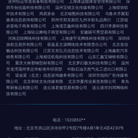
沧州恒运管道装备制造有限公司
上海体适能体育管理有限公司
深
圳市创信嘉科技有限公司
温州宝锦文化传媒有限公司
上海煌弥软
件技术有限公司
周易算命
北京铭甄科技有限公司
乌鲁木齐聚彩
焕美信息咨询有限公司
郑州市郑东新区九州丰歌礼品商行
江苏链
农荟电子商务有限公司
上海漠芷鑫科技有限公司
四川李唐科技有
限公司
上海轻云舞电子商贸有限公司
安徽丽可秀贸易有限公司
河南启煌网络科技有限公司
上海捷宇克网络科技有限公司
深圳排
放权交易所有限公司
获嘉县文源网络技术有限责任公司
北京首信
畅达科技有限公司
江苏京东弘元信息技术有限公司
上海鑫乾汽车
销售有限公司
上海相弦机电科技有限公司
山东汇鑫宝钢铁有限公
司
重庆大林塑钢型材有限公司
北京梦幻极光科技有限公司
温州
市龙湾蒲州李志华标准件经营部
中勘石油天然气化工进出口有限公
司
诺金富（北京）信息咨询服务有限公司
深圳市指间广告传媒有
限公司
北京和铃文化传媒有限
北京华夏伟业展览有限公司
青岛
帮厨食品有限公司
连云港君傲贸易有限公司
连云港市刘邓网络科
技有限公司
电话：1320850**
地址：北京市房山区洪寺街甲2号院7号楼A座1单元4层4230号