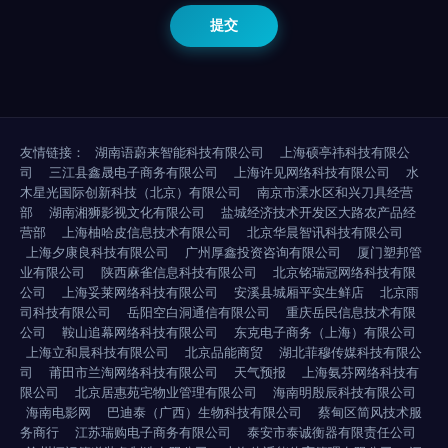
友情链接：
湖南语蔚来智能科技有限公司
上海硕亭祎科技有限公
司
三江县鑫晟电子商务有限公司
上海许见网络科技有限公司
水
木星光国际创新科技（北京）有限公司
南京市溧水区和兴刀具经营
部
湖南湘狮影视文化有限公司
盐城经济技术开发区大路农产品经
营部
上海柚哈皮信息技术有限公司
北京华晨智讯科技有限公司
上海夕康良科技有限公司
广州厚鑫投资咨询有限公司
厦门塑邦管
业有限公司
陕西麻雀信息科技有限公司
北京铭瑞冠网络科技有限
公司
上海妥莱网络科技有限公司
安溪县城厢平实生鲜店
北京雨
司科技有限公司
岳阳空白洞通信有限公司
重庆岳民信息技术有限
公司
鞍山追幕网络科技有限公司
东克电子商务（上海）有限公司
上海立和晨科技有限公司
北京品能商贸
湖北菲穆传媒科技有限公
司
莆田市兰淘网络科技有限公司
天气预报
上海氨芬网络科技有
限公司
北京居惠苑宅物业管理有限公司
海南明殷辰科技有限公司
海南电影网
巴迪泰（广西）生物科技有限公司
蔡甸区简风技术服
务商行
江苏瑞购电子商务有限公司
泰安市泰诚衡器有限责任公司